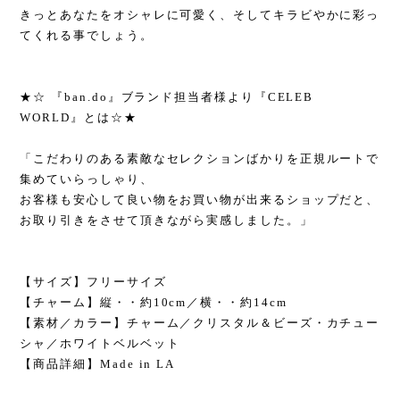
きっとあなたをオシャレに可愛く、そしてキラビやかに彩っ
てくれる事でしょう。
★☆ 『ban.do』ブランド担当者様より『CELEB
WORLD』とは☆★
「こだわりのある素敵なセレクションばかりを正規ルートで
集めていらっしゃり、
お客様も安心して良い物をお買い物が出来るショップだと、
お取り引きをさせて頂きながら実感しました。」
【サイズ】フリーサイズ
【チャーム】縦・・約10cm／横・・約14cm
【素材／カラー】チャーム／クリスタル＆ビーズ・カチュー
シャ／ホワイトベルベット
【商品詳細】Made in LA