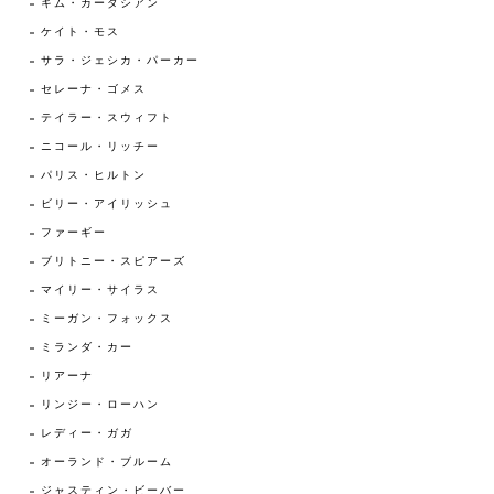
キム・カーダシアン
ケイト・モス
サラ・ジェシカ・パーカー
セレーナ・ゴメス
テイラー・スウィフト
ニコール・リッチー
パリス・ヒルトン
ビリー・アイリッシュ
ファーギー
ブリトニー・スピアーズ
マイリー・サイラス
ミーガン・フォックス
ミランダ・カー
リアーナ
リンジー・ローハン
レディー・ガガ
オーランド・ブルーム
ジャスティン・ビーバー