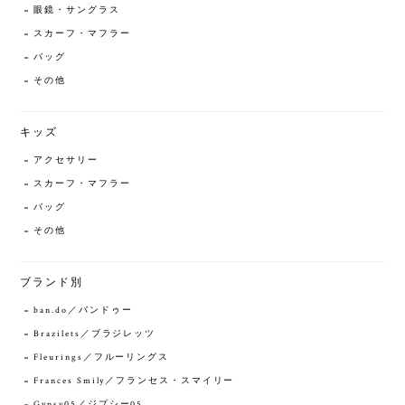
眼鏡・サングラス
スカーフ・マフラー
バッグ
その他
キッズ
アクセサリー
スカーフ・マフラー
バッグ
その他
ブランド別
ban.do／バンドゥー
Brazilets／ブラジレッツ
Fleurings／フルーリングス
Frances Smily／フランセス・スマイリー
Gypsy05／ジプシー05