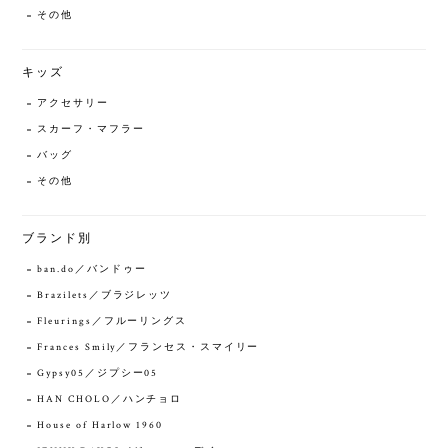
その他
キッズ
アクセサリー
スカーフ・マフラー
バッグ
その他
ブランド別
ban.do／バンドゥー
Brazilets／ブラジレッツ
Fleurings／フルーリングス
Frances Smily／フランセス・スマイリー
Gypsy05／ジプシー05
HAN CHOLO／ハンチョロ
House of Harlow 1960