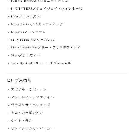
JENNY DAYCO／ジェニー・デイコ
JJ WINTERS／ジェイジェイ・ウィンターズ
LNA／エルエヌエー
Miss Patina／ミス・パティーナ
Nippies／ニッピーズ
Silly bandz／シリーバンズ
Sir Alistair Rai／サー・アリステア・レイ
Siwy／シーウィー
Tart Optical／タート・オプティカル
セレブ人物別
アヴリル・ラヴィーン
アシュレイ・ティスデイル
ヴァネッサ・ハジェンズ
キム・カーダシアン
ケイト・モス
サラ・ジェシカ・パーカー