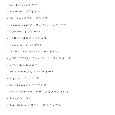
ban.do／バンドゥー
Brazilets／ブラジレッツ
Fleurings／フルーリングス
Frances Smily／フランセス・スマイリー
Gypsy05／ジプシー05
HAN CHOLO／ハンチョロ
House of Harlow 1960
JENNY DAYCO／ジェニー・デイコ
JJ WINTERS／ジェイジェイ・ウィンターズ
LNA／エルエヌエー
Miss Patina／ミス・パティーナ
Nippies／ニッピーズ
Silly bandz／シリーバンズ
Sir Alistair Rai／サー・アリステア・レイ
Siwy／シーウィー
Tart Optical／タート・オプティカル