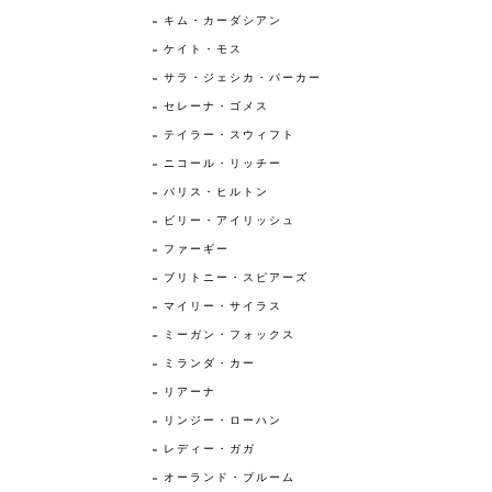
キム・カーダシアン
ケイト・モス
サラ・ジェシカ・パーカー
セレーナ・ゴメス
テイラー・スウィフト
ニコール・リッチー
パリス・ヒルトン
ビリー・アイリッシュ
ファーギー
ブリトニー・スピアーズ
マイリー・サイラス
ミーガン・フォックス
ミランダ・カー
リアーナ
リンジー・ローハン
レディー・ガガ
オーランド・ブルーム