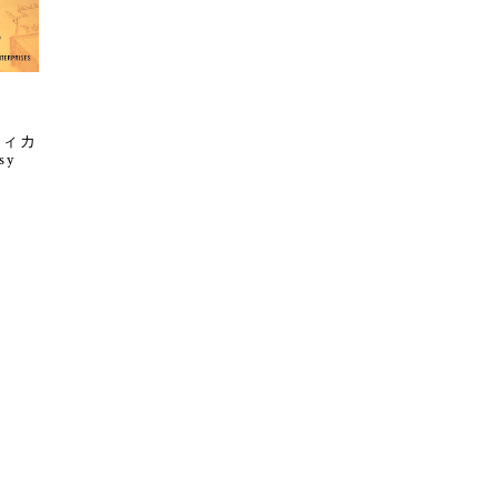
ティカ
sy