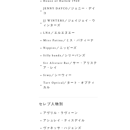
House of Harlow 1960
JENNY DAYCO／ジェニー・デイ
コ
JJ WINTERS／ジェイジェイ・ウ
ィンターズ
LNA／エルエヌエー
Miss Patina／ミス・パティーナ
Nippies／ニッピーズ
Silly bandz／シリーバンズ
Sir Alistair Rai／サー・アリステ
ア・レイ
Siwy／シーウィー
Tart Optical／タート・オプティ
カル
セレブ人物別
アヴリル・ラヴィーン
アシュレイ・ティスデイル
ヴァネッサ・ハジェンズ