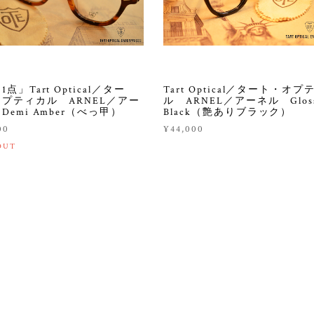
点」Tart Optical／ター
Tart Optical／タート・オプ
プティカル ARNEL／アー
ル ARNEL／アーネル Glos
Demi Amber（べっ甲）
Black（艶ありブラック）
00
¥44,000
OUT