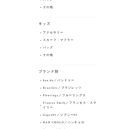
その他
キッズ
アクセサリー
スカーフ・マフラー
バッグ
その他
ブランド別
ban.do／バンドゥー
Brazilets／ブラジレッツ
Fleurings／フルーリングス
Frances Smily／フランセス・スマ
イリー
Gypsy05／ジプシー05
HAN CHOLO／ハンチョロ