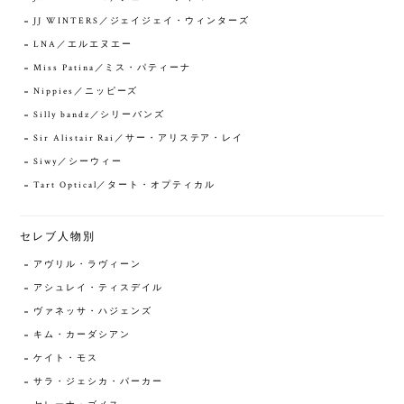
JJ WINTERS／ジェイジェイ・ウィンターズ
LNA／エルエヌエー
Miss Patina／ミス・パティーナ
Nippies／ニッピーズ
Silly bandz／シリーバンズ
Sir Alistair Rai／サー・アリステア・レイ
Siwy／シーウィー
Tart Optical／タート・オプティカル
セレブ人物別
アヴリル・ラヴィーン
アシュレイ・ティスデイル
ヴァネッサ・ハジェンズ
キム・カーダシアン
ケイト・モス
サラ・ジェシカ・パーカー