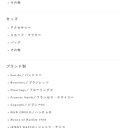
その他
キッズ
アクセサリー
スカーフ・マフラー
バッグ
その他
ブランド別
ban.do／バンドゥー
Brazilets／ブラジレッツ
Fleurings／フルーリングス
Frances Smily／フランセス・スマイリー
Gypsy05／ジプシー05
HAN CHOLO／ハンチョロ
House of Harlow 1960
JENNY DAYCO／ジェニー・デイコ