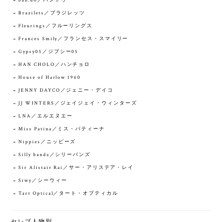
ban.do／バンドゥー
Brazilets／ブラジレッツ
Fleurings／フルーリングス
Frances Smily／フランセス・スマイリー
Gypsy05／ジプシー05
HAN CHOLO／ハンチョロ
House of Harlow 1960
JENNY DAYCO／ジェニー・デイコ
JJ WINTERS／ジェイジェイ・ウィンターズ
LNA／エルエヌエー
Miss Patina／ミス・パティーナ
Nippies／ニッピーズ
Silly bandz／シリーバンズ
Sir Alistair Rai／サー・アリステア・レイ
Siwy／シーウィー
Tart Optical／タート・オプティカル
セレブ人物別