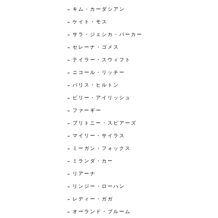
キム・カーダシアン
ケイト・モス
サラ・ジェシカ・パーカー
セレーナ・ゴメス
テイラー・スウィフト
ニコール・リッチー
パリス・ヒルトン
ビリー・アイリッシュ
ファーギー
ブリトニー・スピアーズ
マイリー・サイラス
ミーガン・フォックス
ミランダ・カー
リアーナ
リンジー・ローハン
レディー・ガガ
オーランド・ブルーム