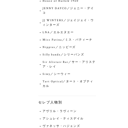
House of Harlow 1960
JENNY DAYCO／ジェニー・デイ
コ
JJ WINTERS／ジェイジェイ・ウ
ィンターズ
LNA／エルエヌエー
Miss Patina／ミス・パティーナ
Nippies／ニッピーズ
Silly bandz／シリーバンズ
Sir Alistair Rai／サー・アリステ
ア・レイ
Siwy／シーウィー
Tart Optical／タート・オプティ
カル
セレブ人物別
アヴリル・ラヴィーン
アシュレイ・ティスデイル
ヴァネッサ・ハジェンズ