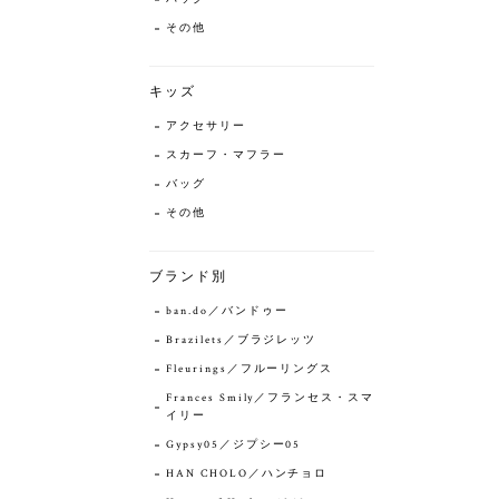
その他
キッズ
アクセサリー
スカーフ・マフラー
バッグ
その他
ブランド別
ban.do／バンドゥー
Brazilets／ブラジレッツ
Fleurings／フルーリングス
Frances Smily／フランセス・スマ
イリー
Gypsy05／ジプシー05
HAN CHOLO／ハンチョロ