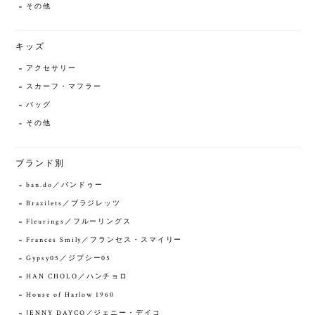
その他
キッズ
アクセサリー
スカーフ・マフラー
バッグ
その他
ブランド別
ban.do／バンドゥー
Brazilets／ブラジレッツ
Fleurings／フルーリングス
Frances Smily／フランセス・スマイリー
Gypsy05／ジプシー05
HAN CHOLO／ハンチョロ
House of Harlow 1960
JENNY DAYCO／ジェニー・デイコ