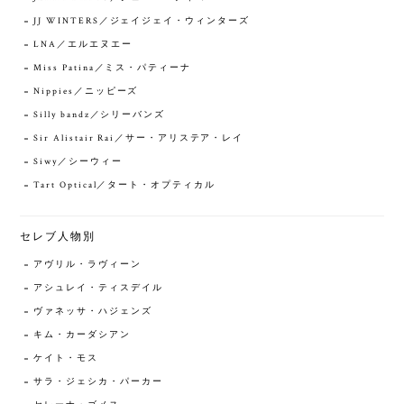
JJ WINTERS／ジェイジェイ・ウィンターズ
LNA／エルエヌエー
Miss Patina／ミス・パティーナ
Nippies／ニッピーズ
Silly bandz／シリーバンズ
Sir Alistair Rai／サー・アリステア・レイ
Siwy／シーウィー
Tart Optical／タート・オプティカル
セレブ人物別
アヴリル・ラヴィーン
アシュレイ・ティスデイル
ヴァネッサ・ハジェンズ
キム・カーダシアン
ケイト・モス
サラ・ジェシカ・パーカー