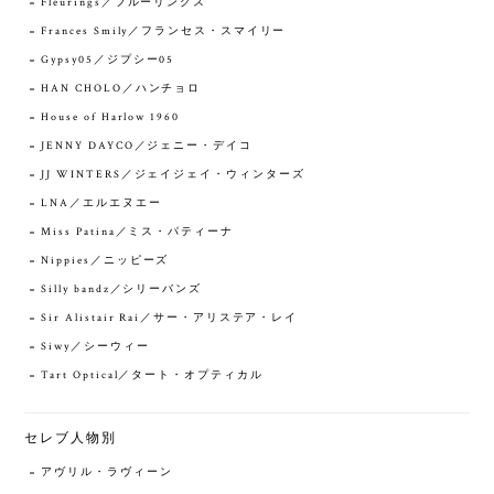
Fleurings／フルーリングス
Frances Smily／フランセス・スマイリー
Gypsy05／ジプシー05
HAN CHOLO／ハンチョロ
House of Harlow 1960
JENNY DAYCO／ジェニー・デイコ
JJ WINTERS／ジェイジェイ・ウィンターズ
LNA／エルエヌエー
Miss Patina／ミス・パティーナ
Nippies／ニッピーズ
Silly bandz／シリーバンズ
Sir Alistair Rai／サー・アリステア・レイ
Siwy／シーウィー
Tart Optical／タート・オプティカル
セレブ人物別
アヴリル・ラヴィーン