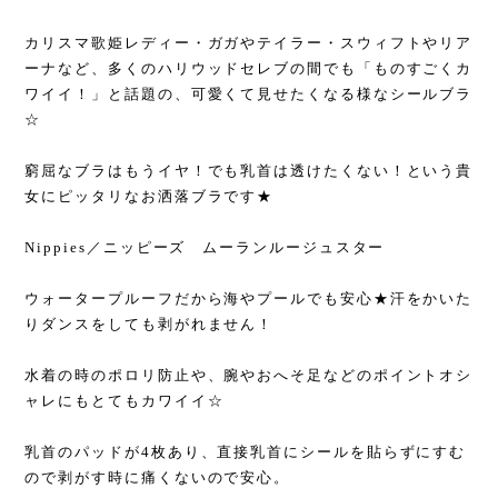
カリスマ歌姫レディー・ガガやテイラー・スウィフトやリア
ーナなど、多くのハリウッドセレブの間でも「ものすごくカ
ワイイ！」と話題の、可愛くて見せたくなる様なシールブラ
☆
窮屈なブラはもうイヤ！でも乳首は透けたくない！という貴
女にピッタリなお洒落ブラです★
Nippies／ニッピーズ ムーランルージュスター
ウォータープルーフだから海やプールでも安心★汗をかいた
りダンスをしても剥がれません！
水着の時のポロリ防止や、腕やおへそ足などのポイントオシ
ャレにもとてもカワイイ☆
乳首のパッドが4枚あり、直接乳首にシールを貼らずにすむ
ので剥がす時に痛くないので安心。