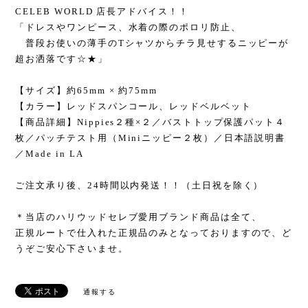
CELEB WORLD 店長アドバイス！！
「ドレスやワンピース、水着の際のポロリ防止、
普段お使いの薄手のTシャツからチラ見せするニッピーが
超お洒落です☆★」
【サイズ】約65mm × 約75mm
【カラー】レッドスパンコール、レッドベルベット
【商品詳細】Nippies２種×２／バストトップ保護パット４
枚／パッチテスト用（Miniニッピー２枚）／日本語説明書
／Made in LA
ご注文承り後、24時間以内発送！！（土日祝を除く）
＊当店のハリウッドセレブ愛用ブランド商品は全て、
正規ルートで仕入れた正規品のみとなっておりますので、ど
うぞご安心下さいませ。
通報する