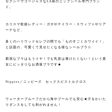
セクシーでゴージャスなLA発のニップシール専門ブラン
ド。
カリスマ歌姫レディー・ガガやテイラー・スウィフトやリア
ーナなど、
多くのハリウッドセレブの間でも「ものすごくカワイイ！」
と話題の、可愛くて見せたくなる様なシールブラ☆
窮屈なブラはもうイヤ！でも乳首は透けたくない！という貴
女にピッタリなお洒落ブラです★
Nippies／ニッピーズ セックスピストルクロス
ウォータープルーフだから海やプールでも安心★汗をかいた
りダンスをしても剥がれません！