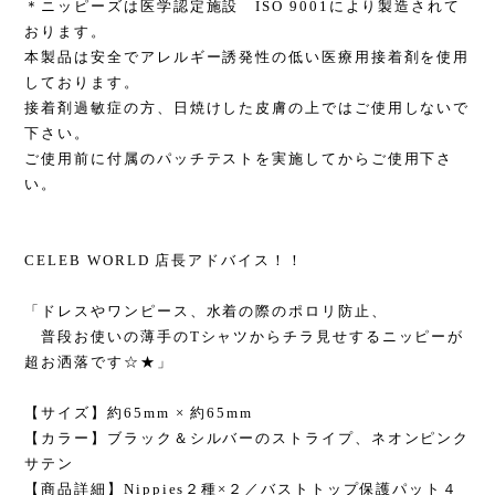
＊ニッピーズは医学認定施設 ISO 9001により製造されて
おります。
本製品は安全でアレルギー誘発性の低い医療用接着剤を使用
しております。
接着剤過敏症の方、日焼けした皮膚の上ではご使用しないで
下さい。
ご使用前に付属のパッチテストを実施してからご使用下さ
い。
CELEB WORLD 店長アドバイス！！
「ドレスやワンピース、水着の際のポロリ防止、
普段お使いの薄手のTシャツからチラ見せするニッピーが
超お洒落です☆★」
【サイズ】約65mm × 約65mm
【カラー】ブラック＆シルバーのストライプ、ネオンピンク
サテン
【商品詳細】Nippies２種×２／バストトップ保護パット４