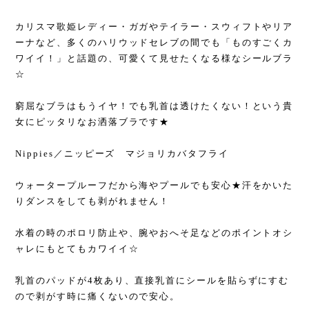
カリスマ歌姫レディー・ガガやテイラー・スウィフトやリア
ーナなど、多くのハリウッドセレブの間でも「ものすごくカ
ワイイ！」と話題の、可愛くて見せたくなる様なシールブラ
☆
窮屈なブラはもうイヤ！でも乳首は透けたくない！という貴
女にピッタリなお洒落ブラです★
Nippies／ニッピーズ マジョリカバタフライ
ウォータープルーフだから海やプールでも安心★汗をかいた
りダンスをしても剥がれません！
水着の時のポロリ防止や、腕やおへそ足などのポイントオシ
ャレにもとてもカワイイ☆
乳首のパッドが4枚あり、直接乳首にシールを貼らずにすむ
ので剥がす時に痛くないので安心。