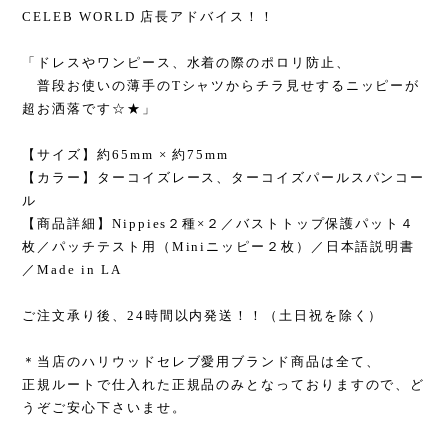
CELEB WORLD 店長アドバイス！！
「ドレスやワンピース、水着の際のポロリ防止、
普段お使いの薄手のTシャツからチラ見せするニッピーが
超お洒落です☆★」
【サイズ】約65mm × 約75mm
【カラー】ターコイズレース、ターコイズパールスパンコー
ル
【商品詳細】Nippies２種×２／バストトップ保護パット４
枚／パッチテスト用（Miniニッピー２枚）／日本語説明書
／Made in LA
ご注文承り後、24時間以内発送！！（土日祝を除く）
＊当店のハリウッドセレブ愛用ブランド商品は全て、
正規ルートで仕入れた正規品のみとなっておりますので、ど
うぞご安心下さいませ。