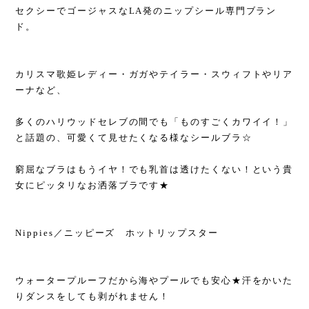
セクシーでゴージャスなLA発のニップシール専門ブラン
ド。
カリスマ歌姫レディー・ガガやテイラー・スウィフトやリア
ーナなど、
多くのハリウッドセレブの間でも「ものすごくカワイイ！」
と話題の、可愛くて見せたくなる様なシールブラ☆
窮屈なブラはもうイヤ！でも乳首は透けたくない！という貴
女にピッタリなお洒落ブラです★
Nippies／ニッピーズ ホットリップスター
ウォータープルーフだから海やプールでも安心★汗をかいた
りダンスをしても剥がれません！