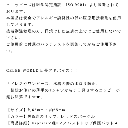
＊ニッピーズは医学認定施設 ISO 9001により製造されて
おります。
本製品は安全でアレルギー誘発性の低い医療用接着剤を使用
しております。
接着剤過敏症の方、日焼けした皮膚の上ではご使用しないで
下さい。
ご使用前に付属のパッチテストを実施してからご使用下さ
い。
CELEB WORLD 店長アドバイス！！
「ドレスやワンピース、水着の際のポロリ防止、
普段お使いの薄手のTシャツからチラ見せするニッピーが
超お洒落です☆★」
【サイズ】約65mm × 約65mm
【カラー】黒&赤のリップ、レッドスパークル
【商品詳細】Nippies２種×２／バストトップ保護パット４