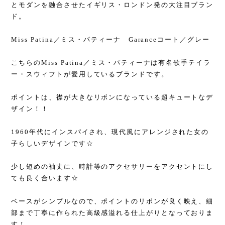
とモダンを融合させたイギリス・ロンドン発の大注目ブラン
ド。
Miss Patina／ミス・パティーナ Garanceコート／グレー
こちらのMiss Patina／ミス・パティーナは有名歌手テイラ
ー・スウィフトが愛用しているブランドです。
ポイントは、襟が大きなリボンになっている超キュートなデ
ザイン！！
1960年代にインスパイされ、現代風にアレンジされた女の
子らしいデザインです☆
少し短めの袖丈に、時計等のアクセサリーをアクセントにし
ても良く合います☆
ベースがシンプルなので、ポイントのリボンが良く映え、細
部まで丁寧に作られた高級感溢れる仕上がりとなっておりま
す！