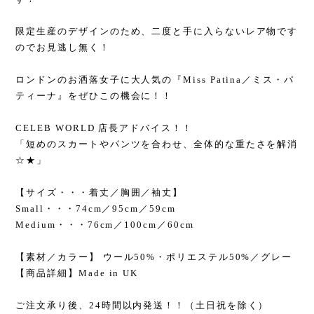
限定生産のデザインのため、二度と手に入らないレア物です
のでお見逃し無く！
ロンドンのお洒落女子に大人気の『Miss Patina／ミス・パ
ティーナ』をぜひこの機会に！！
CELEB WORLD 店長アドバイス！！
「短めのスカートやパンツを合わせ、全体的な重たさを解消
☆★」
【サイズ・・・着丈／胸囲／袖丈】
Small・・・74cm／95cm／59cm
Medium・・・76cm／100cm／60cm
【素材／カラー】 ウール50%・ポリエステル50%／グレー
【商品詳細】Made in UK
ご注文承り後、24時間以内発送！！（土日祝を除く）