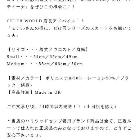
ティーナ』をぜひこの機会に！！
CELEB WORLD 店長アドバイス！！
「モデルさんの様に、ぜひ同シリーズのスカートをお揃いで
☆★」
【サイズ・・・着丈／ウエスト／肩幅】
Small・・・54cm／65cm／49cm
Medium・・・55cm／66cm／50cm
【素材／カラー】 ポリエステル50%・レーヨン50%／ブラ
ック（鱗柄）
【商品詳細】Made in UK
ご注文承り後、24時間以内発送！！（土日祝を除く）
＊当店のハリウッドセレブ愛用ブランド商品は全て、正規ル
ートで仕入れた正規品のみとなっておりますので、どうぞご
安心下さいませ。