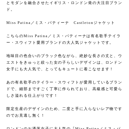
とモダンを融合させたイギリス・ロンドン発の大注目ブラン
ド。
Miss Patina／ミス・パティーナ Castletonジャケット
こちらのMiss Patina／ミス・パティーナは有名歌手テイラ
ー・スウィフト愛用ブランドの大人気ジャケットです。
地味目の色合いのブラック色ながら、絶妙な長さの丈と、ウ
エストをきゅっと絞った女の子らしいデザインは、ロンドン
女子にも大人気で、とってもキュートに着こなせます！
あの有名歌手のテイラー・スウィフトが愛用しているブラン
ドで、細部まですごく丁寧に作られており、高級感と可愛ら
しさ溢れる仕上がりです！
限定生産のデザインのため、二度と手に入らないレア物です
のでお見逃し無く！
ロンドンのお洒落女子に大人気の『Miss Patina／ミス・パ