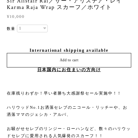
Sir Alistair Rai／サー・アリステア・レイ
Karma Raja Wrap スカーフ／ホワイト
¥10,000
数量
International shipping available
Add to cart
日本国内にお住まいの方向け
在庫残りわずか！早い者勝ち大感謝祭セール実施中！！
ハリウッドNo.1お洒落セレブのニコール・リッチーや、お
洒落ママのジェシカ・アルバ、
お騒がせセレブのリンジー・ローハンなど、数々のハリウッ
ドセレブに愛用される人気爆発のスカーフ！！