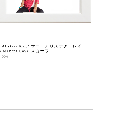
ir Alistair Rai／サー・アリステア・レイ
 Mantra Love スカーフ
0,000