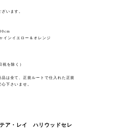
ございます。
0cm
ンシャインイエロー＆オレンジ
日祝を除く）
商品は全て、正規ルートで仕入れた正規
安心下さいませ。
ー・アリステア・レイ ハリウッドセレ