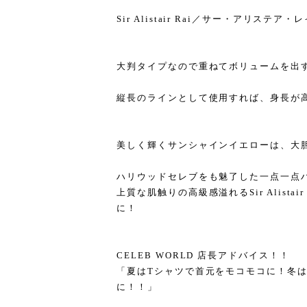
Sir Alistair Rai／サー・アリステア・レ
大判タイプなので重ねてボリュームを出
縦長のラインとして使用すれば、身長が
美しく輝くサンシャインイエローは、大
ハリウッドセレブをも魅了した一点一点
上質な肌触りの高級感溢れるSir Alista
に！
CELEB WORLD 店長アドバイス！！
「夏はTシャツで首元をモコモコに！冬
に！！」