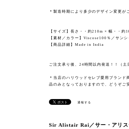
＊製造時期により多少のデザイン変更が
【サイズ】長さ・・約210m × 幅・・約10
【素材／カラー】Viscose100％／サ
【商品詳細】Made in India
ご注文承り後、24時間以内発送！！（土
＊当店のハリウッドセレブ愛用ブランド
品のみとなっておりますので、どうぞご
通報する
Sir Alistair Rai／サ