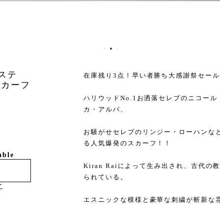
リステ
在庫残り3点！早い者勝ち大感謝祭セー
 スカーフ
ハリウッドNo.1お洒落セレブのニコー
カ・アルバ、
お騒がせセレブのリンジー・ローハンな
る人気爆発のスカーフ！！
able
Kiran Raiによって生み出され、古
られている。
け
エスニックな模様と豪華な刺繍が斬新な