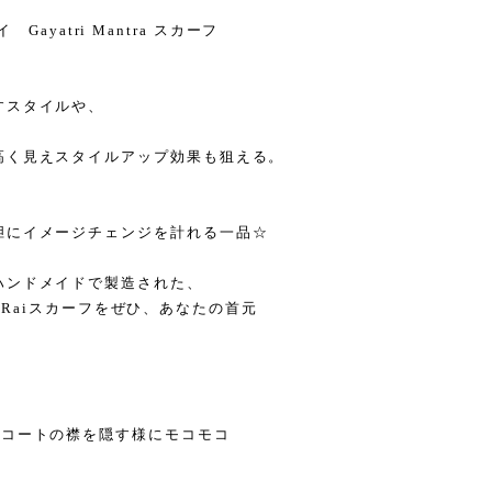
イ Gayatri Mantra スカーフ
すスタイルや、
高く見えスタイルアップ効果も狙える。
胆にイメージチェンジを計れる一品☆
ハンドメイドで製造された、
ir Raiスカーフをぜひ、あなたの首元
はコートの襟を隠す様にモコモコ