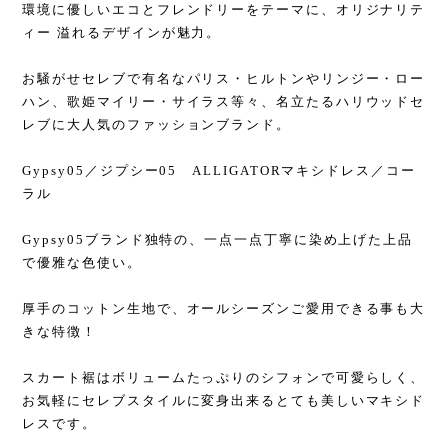
環境に優しいエコとフレンドリーをテーマに、オリジナリテ
ィー 溢れるデザインが魅力。
お騒がせセレブで有名なパリス・ヒルトンやリンジー・ロー
ハン、歌姫マイリー・サイラス等々、名立たるハリウッドセ
レブに大人気のファッションブランド。
Gypsy05／ジプシー05 ALLIGATORマキシドレス／コー
ラル
Gypsy05ブランド独特の、一点一点丁寧に染め上げた上品
で優雅な色使い。
厚手のコットン生地で、オールシーズンご愛用できる事も大
きな特徴！
スカート裾はボリュームたっぷりのシフォンで可愛らしく、
お気軽にセレブスタイルに変身出来るとても美しいマキシド
レスです。