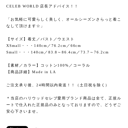
CELEB WORLD 店長アドバイス！！
「お気軽に可愛らしく美しく、オールシーズンさらっと着こ
なして頂けます☆」
【サイズ】着丈／バスト／ウエスト
XSmall・・・140cm／76.2cm／66cm
Small・・・140cm／83.8～86.4cm／73.7～76.2cm
【素材／カラー】コットン100%／コーラル
【商品詳細】Made in LA
ご注文承り後、24時間以内発送！！（土日祝を除く）
＊当店のハリウッドセレブ愛用ブランド商品は全て、正規ル
ートで仕入れた正規品のみとなっておりますので、どうぞご
安心下さいませ。