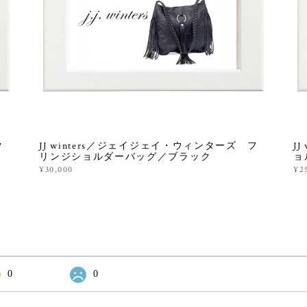
ク
JJ winters／ジェイジェイ・ウィンターズ フ
J
リンジショルダーバッグ／ブラック
ョ
¥30,000
¥2
0
0