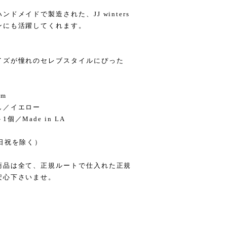
メイドで製造された、JJ winters
ンにも活躍してくれます。
イズが憧れのセレブスタイルにぴった
cm
し／イエロー
／Made in LA
日祝を除く）
商品は全て、正規ルートで仕入れた正規
安心下さいませ。