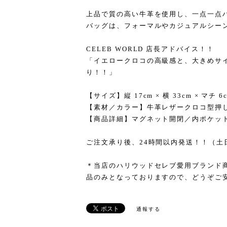
上品で質の高い牛革を使用し、一点一点ハンド
バッグは、フォーマルやカジュアルシー
CELEB WORLD 店長アドバイス！！
「イエロークロコの高級感と、大きめサ
り！！」
【サイズ】縦 17cm × 横 33cm × マチ 6
【素材／カラー】牛革レザークロコ型押
【商品詳細】マグネット開閉／内ポケット1個
ご注文承り後、24時間以内発送！！（土
＊当店のハリウッドセレブ愛用ブランド
品のみとなっておりますので、どうぞご
通報する