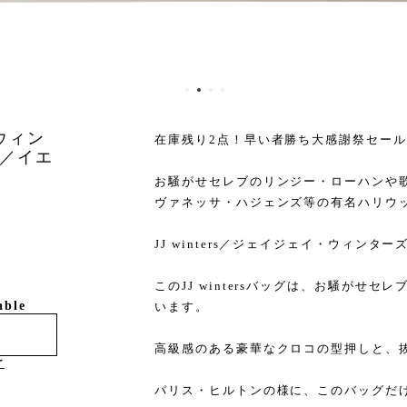
・ウィン
在庫残り2点！早い者勝ち大感謝祭セー
／イエ
お騒がせセレブのリンジー・ローハンや
ヴァネッサ・ハジェンズ等の有名ハリウ
JJ winters／ジェイジェイ・ウィン
このJJ wintersバッグは、お騒がせ
able
います。
高級感のある豪華なクロコの型押しと、抜
け
パリス・ヒルトンの様に、このバッグだけ