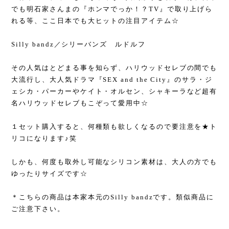
でも明石家さんまの『ホンマでっか！？TV』で取り上げら
れる等、ここ日本でも大ヒットの注目アイテム☆
Silly bandz／シリーバンズ ルドルフ
その人気はとどまる事を知らず、ハリウッドセレブの間でも
大流行し、大人気ドラマ『SEX and the City』のサラ・ジ
ェシカ・パーカーやケイト・オルセン、シャキーラなど超有
名ハリウッドセレブもこぞって愛用中☆
１セット購入すると、何種類も欲しくなるので要注意を★ト
リコになります♪笑
しかも、何度も取外し可能なシリコン素材は、大人の方でも
ゆったりサイズです☆
＊こちらの商品は本家本元のSilly bandzです。類似商品に
ご注意下さい。