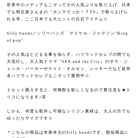
世界中のメディアもこぞってその人気ぶりを取り上げ、日本
でも明石家さんまの『ホンマでっか！？TV』で取り上げら
れる等、ここ日本でも大ヒットの注目アイテム☆
Silly bandz／シリーバンズ マイケル・ジャクソン"King
of pop"
その人気はとどまる事を知らず、ハリウッドセレブの間でも
大流行し、大人気ドラマ『SEX and the City』のサラ・ジ
ェシカ・パーカーやケイト・オルセン、シャキーラなど超有
名ハリウッドセレブもこぞって愛用中☆
１セット購入すると、何種類も欲しくなるので要注意を★ト
リコになります♪笑
しかも、何度も取外し可能なシリコン素材は、大人の方でも
ゆったりサイズです☆
＊こちらの商品は本家本元のSilly bandzです。類似商品に