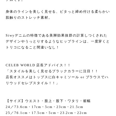
身体のラインを美しく見せる、ピタっと締め付ける柔らかい
肌触りのストレッチ素材。
Siwyデニムの特徴である美脚効果抜群の計算しつくされた
デザインやうっとりするようなヒップラインは、一度穿くと
トリコになること間違いなし！
CELEB WORLD 店長アドバイス！！
「スタイルを美しく見せるブラックカラーに注目！！
店長オススメはトップスに白キャミソール or ブラウスでハ
リウッドセレブスタイル！！」
【サイズ】ウエスト・股上・股下・ワタリ・裾幅
24／73.6cm・17cm・5cm・23cm・21.5cm
25／76.1cm・17.5cm・5cm・23.2cm・22cm