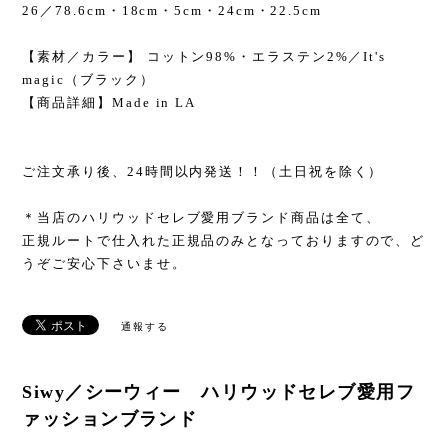
26／78.6cm・18cm・5cm・24cm・22.5cm
【素材／カラー】 コットン98%・エラステン2%／It's
magic（ブラック）
【商品詳細】Made in LA
ご注文承り後、24時間以内発送！！（土日祝を除く）
＊当店のハリウッドセレブ愛用ブランド商品は全て、
正規ルートで仕入れた正規品のみとなっておりますので、ど
うぞご安心下さいませ。
通報する
Siwy／シーウィー ハリウッドセレブ愛用フ
ァッションブランド