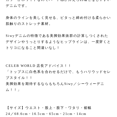
デニムです。
身体のラインを美しく見せる、ピタっと締め付ける柔らかい
肌触りのストレッチ素材。
Siwyデニムの特徴である美脚効果抜群の計算しつくされた
デザインやうっとりするようなヒップラインは、一度穿くと
トリコになること間違いなし！
CELEB WORLD 店長アドバイス！！
「トップスに白色系を合わせるだけで、もうハリウッドセレ
ブスタイル！！
美脚効果を期待するならもちろんSiwy／シーウィーデニ
ム！！」
【サイズ】ウエスト・股上・股下・ワタリ・裾幅
24／68.6cm・16.5cm・65cm・21cm・14cm