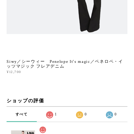
Siwy／シーウィー Penelope It's magic／ペネロペ・イ
ッツマジック フレアデニム
¥12,700
ショップの評価
すべて
1
0
0