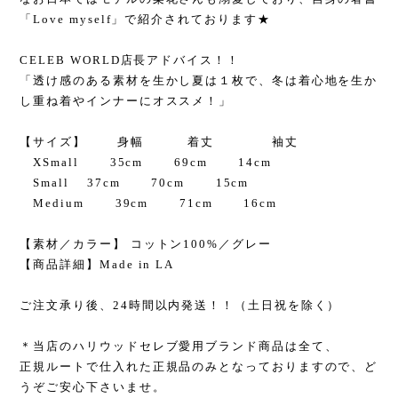
「Love myself」で紹介されております★
CELEB WORLD店長アドバイス！！
「透け感のある素材を生かし夏は１枚で、冬は着心地を生か
し重ね着やインナーにオススメ！」
【サイズ】 身幅 着丈 袖丈
XSmall 35cm 69cm 14cm
Small 37cm 70cm 15cm
Medium 39cm 71cm 16cm
【素材／カラー】 コットン100%／グレー
【商品詳細】Made in LA
ご注文承り後、24時間以内発送！！（土日祝を除く）
＊当店のハリウッドセレブ愛用ブランド商品は全て、
正規ルートで仕入れた正規品のみとなっておりますので、ど
うぞご安心下さいませ。