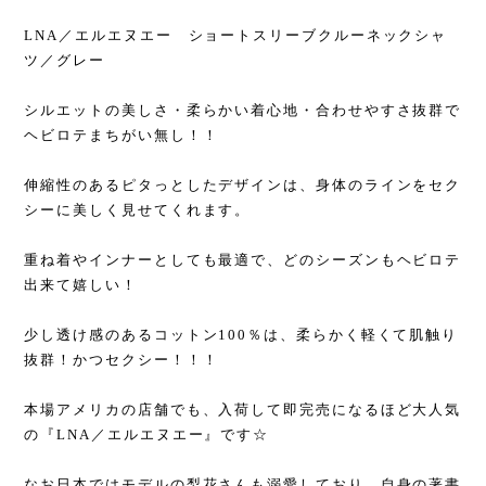
LNA／エルエヌエー ショートスリーブクルーネックシャ
ツ／グレー
シルエットの美しさ・柔らかい着心地・合わせやすさ抜群で
ヘビロテまちがい無し！！
伸縮性のあるピタっとしたデザインは、身体のラインをセク
シーに美しく見せてくれます。
重ね着やインナーとしても最適で、どのシーズンもヘビロテ
出来て嬉しい！
少し透け感のあるコットン100％は、柔らかく軽くて肌触り
抜群！かつセクシー！！！
本場アメリカの店舗でも、入荷して即完売になるほど大人気
の『LNA／エルエヌエー』です☆
なお日本ではモデルの梨花さんも溺愛しており、自身の著書