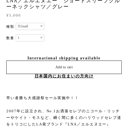
LNA／エルエヌエー ショートスリーブクル
ーネックシャツ／グレー
¥5,000
種類
数量
International shipping available
Add to cart
日本国内にお住まいの方向け
早い者勝ち大感謝祭セール実施中！！
2007年に設立され、No.1お洒落セレブのニコール・リッチ
ーやケイト・モスなど、瞬く間に多くのハリウッドセレブ達
をトリコにしたLA発ブランド『LNA／エルエヌエー』