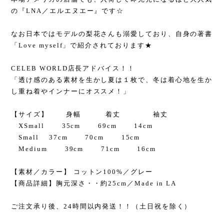
の『LNA／エルエヌエー』です☆
なお日本ではモデルの梨花さんも溺愛しており、自身の著書
「Love myself」で紹介されております★
CELEB WORLD店長アドバイス！！
「透け感のある素材を生かし夏は１枚で、冬は着心地を生か
し重ね着やインナーにオススメ！」
【サイズ】 身幅 着丈 袖丈
XSmall 35cm 69cm 14cm
Small 37cm 70cm 15cm
Medium 39cm 71cm 16cm
【素材／カラー】 コットン100%／グレー
【商品詳細】胸元深さ・・約25cm／Made in LA
ご注文承り後、24時間以内発送！！（土日祝を除く）