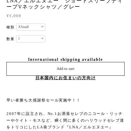
LNA／エルエヌエー ショートスリーブディ
ープVネックシャツ／グレー
¥5,000
種類
数量
International shipping available
Add to cart
日本国内にお住まいの方向け
早い者勝ち大感謝祭セール実施中！！
2007年に設立され、No.1お洒落セレブのニコール・リッチ
ーやケイト・モスなど、瞬く間に多くのハリウッドセレブ達
をトリコにしたLA発ブランド『LNA／エルエヌエー』