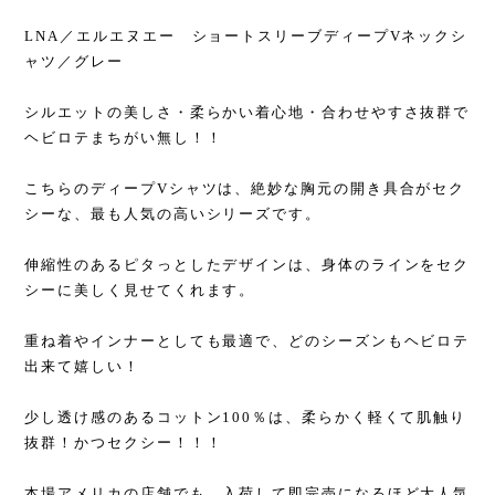
LNA／エルエヌエー ショートスリーブディープVネックシ
ャツ／グレー
シルエットの美しさ・柔らかい着心地・合わせやすさ抜群で
ヘビロテまちがい無し！！
こちらのディープVシャツは、絶妙な胸元の開き具合がセク
シーな、最も人気の高いシリーズです。
伸縮性のあるピタっとしたデザインは、身体のラインをセク
シーに美しく見せてくれます。
重ね着やインナーとしても最適で、どのシーズンもヘビロテ
出来て嬉しい！
少し透け感のあるコットン100％は、柔らかく軽くて肌触り
抜群！かつセクシー！！！
本場アメリカの店舗でも、入荷して即完売になるほど大人気