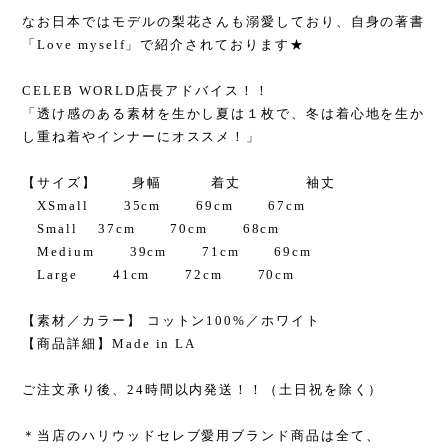
なお日本ではモデルの梨花さんも溺愛しており、自身の著書
「Love myself」で紹介されております★
CELEB WORLD店長アドバイス！！
「透け感のある素材を生かし夏は１枚で、冬は着心地を生か
し重ね着やインナーにオススメ！」
【サイズ】 身幅 着丈 袖丈
XSmall 35cm 69cm 67cm
Small 37cm 70cm 68cm
Medium 39cm 71cm 69cm
Large 41cm 72cm 70cm
【素材／カラー】 コットン100%／ホワイト
【商品詳細】Made in LA
ご注文承り後、24時間以内発送！！（土日祝を除く）
＊当店のハリウッドセレブ愛用ブランド商品は全て、