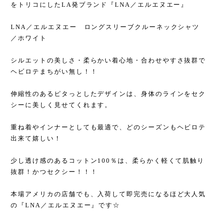
をトリコにしたLA発ブランド『LNA／エルエヌエー』
LNA／エルエヌエー ロングスリーブクルーネックシャツ
／ホワイト
シルエットの美しさ・柔らかい着心地・合わせやすさ抜群で
ヘビロテまちがい無し！！
伸縮性のあるピタっとしたデザインは、身体のラインをセク
シーに美しく見せてくれます。
重ね着やインナーとしても最適で、どのシーズンもヘビロテ
出来て嬉しい！
少し透け感のあるコットン100％は、柔らかく軽くて肌触り
抜群！かつセクシー！！！
本場アメリカの店舗でも、入荷して即完売になるほど大人気
の『LNA／エルエヌエー』です☆