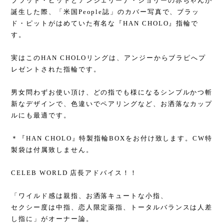
ブラッド・ピットとアンジェリーナ・ジョリーの赤ちゃんが
誕生した際、「米国People誌」のカバー写真で、ブラッ
ド・ピットがはめていた有名な『HAN CHOLO』指輪で
す。
実はこのHAN CHOLOリングは、アンジーからブラピへプ
レゼントされた指輪です。
男女問わずお使い頂け、どの指でも様になるシンプルかつ斬
新なデザインで、色違いでペアリングなど、お洒落なカップ
ルにも最適です。
＊『HAN CHOLO』特製指輪BOXをお付け致します。CW特
製袋は付属致しません。
CELEB WORLD 店長アドバイス！！
「ワイルド感は親指、お洒落キュートな小指、
セクシー度は中指、恋人限定薬指、トータルバランスは人差
し指に」がオーナー論。