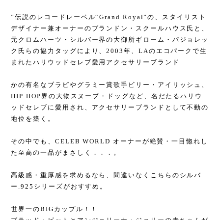
”伝説のレコードレーベル“Grand Royal”の、スタイリスト
デザイナー兼オーナーのブランドン・スクールハウス氏と、
元クロムハーツ・シルバー界の大御所ギローム・パジョレッ
ク氏らの協力タッグにより、2003年、LAのエコパークで生
まれたハリウッドセレブ愛用アクセサリーブランド
かの有名なブラピやグラミー賞歌手ビリー・アイリッシュ、
HIP HOP界の大物スヌープ・ドッグなど、名だたるハリウ
ッドセレブに愛用され、アクセサリーブランドとして不動の
地位を築く。
その中でも、CELEB WORLD オーナーが絶賛・一目惚れし
た至高の一品がまさしく．．．。
高級感・重厚感を求めるなら、間違いなくこちらのシルバ
ー.925シリーズがおすすめ。
世界一のBIGカップル！！