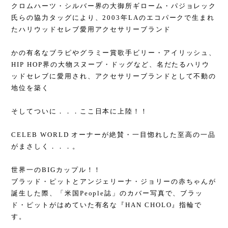
クロムハーツ・シルバー界の大御所ギローム・パジョレック
氏らの協力タッグにより、2003年LAのエコパークで生まれ
たハリウッドセレブ愛用アクセサリーブランド
かの有名なブラピやグラミー賞歌手ビリー・アイリッシュ、
HIP HOP界の大物スヌープ・ドッグなど、名だたるハリウ
ッドセレブに愛用され、アクセサリーブランドとして不動の
地位を築く
そしてついに．．．ここ日本に上陸！！
CELEB WORLD オーナーが絶賛・一目惚れした至高の一品
がまさしく．．．。
世界一のBIGカップル！！
ブラッド・ピットとアンジェリーナ・ジョリーの赤ちゃんが
誕生した際、「米国People誌」のカバー写真で、ブラッ
ド・ピットがはめていた有名な『HAN CHOLO』指輪で
す。