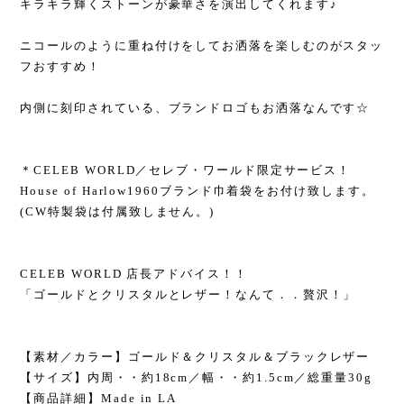
キラキラ輝くストーンが豪華さを演出してくれます♪
ニコールのように重ね付けをしてお洒落を楽しむのがスタッ
フおすすめ！
内側に刻印されている、ブランドロゴもお洒落なんです☆
＊CELEB WORLD／セレブ・ワールド限定サービス！
House of Harlow1960ブランド巾着袋をお付け致します。
(CW特製袋は付属致しません。)
CELEB WORLD 店長アドバイス！！
「ゴールドとクリスタルとレザー！なんて．．贅沢！」
【素材／カラー】ゴールド＆クリスタル＆ブラックレザー
【サイズ】内周・・約18cm／幅・・約1.5cm／総重量30g
【商品詳細】Made in LA