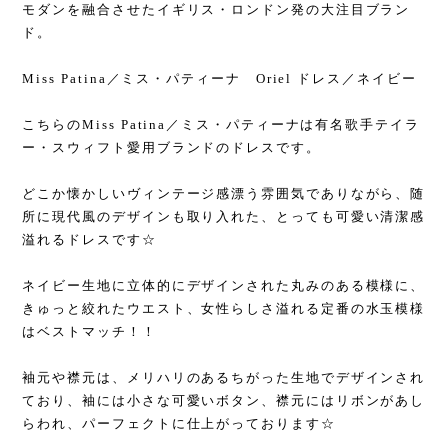
モダンを融合させたイギリス・ロンドン発の大注目ブラン
ド。
Miss Patina／ミス・パティーナ Oriel ドレス／ネイビー
こちらのMiss Patina／ミス・パティーナは有名歌手テイラ
ー・スウィフト愛用ブランドのドレスです。
どこか懐かしいヴィンテージ感漂う雰囲気でありながら、随
所に現代風のデザインも取り入れた、とっても可愛い清潔感
溢れるドレスです☆
ネイビー生地に立体的にデザインされた丸みのある模様に、
きゅっと絞れたウエスト、女性らしさ溢れる定番の水玉模様
はベストマッチ！！
袖元や襟元は、メリハリのあるちがった生地でデザインされ
ており、袖には小さな可愛いボタン、襟元にはリボンがあし
らわれ、パーフェクトに仕上がっております☆