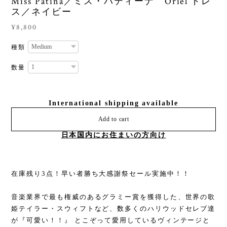
Miss Patina／ミス・パティーナ Oriel ドレ
ス／ネイビー
¥8,800
種類
数量
International shipping available
Add to cart
日本国内にお住まいの方向け
在庫残り3点！早い者勝ち大感謝祭セール実施中！！
音楽業界で最も権威のあるグラミー賞を獲得した、世界の歌
姫テイラー・スウィフトなど、数多くのハリウッドセレブ達
が『可愛い！！』 とこぞって愛用しているヴィンテージと