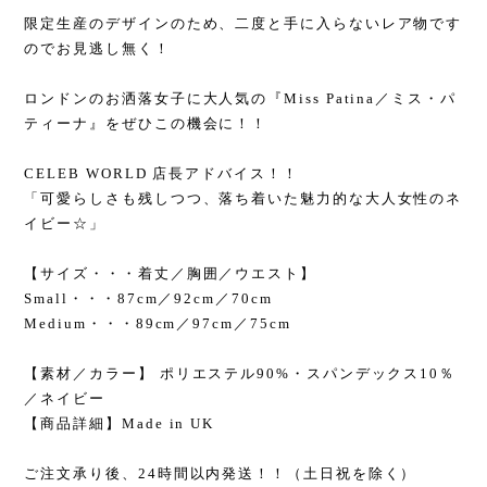
限定生産のデザインのため、二度と手に入らないレア物です
のでお見逃し無く！
ロンドンのお洒落女子に大人気の『Miss Patina／ミス・パ
ティーナ』をぜひこの機会に！！
CELEB WORLD 店長アドバイス！！
「可愛らしさも残しつつ、落ち着いた魅力的な大人女性のネ
イビー☆」
【サイズ・・・着丈／胸囲／ウエスト】
Small・・・87cm／92cm／70cm
Medium・・・89cm／97cm／75cm
【素材／カラー】 ポリエステル90%・スパンデックス10％
／ネイビー
【商品詳細】Made in UK
ご注文承り後、24時間以内発送！！（土日祝を除く）