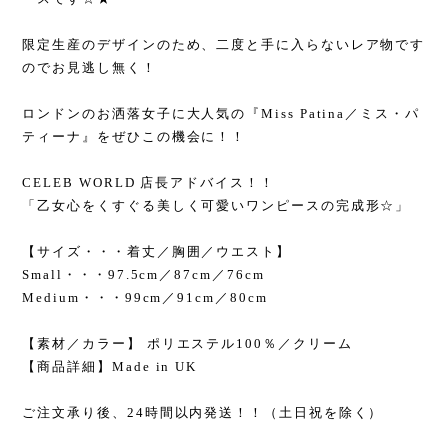
限定生産のデザインのため、二度と手に入らないレア物です
のでお見逃し無く！
ロンドンのお洒落女子に大人気の『Miss Patina／ミス・パ
ティーナ』をぜひこの機会に！！
CELEB WORLD 店長アドバイス！！
「乙女心をくすぐる美しく可愛いワンピースの完成形☆」
【サイズ・・・着丈／胸囲／ウエスト】
Small・・・97.5cm／87cm／76cm
Medium・・・99cm／91cm／80cm
【素材／カラー】 ポリエステル100％／クリーム
【商品詳細】Made in UK
ご注文承り後、24時間以内発送！！（土日祝を除く）