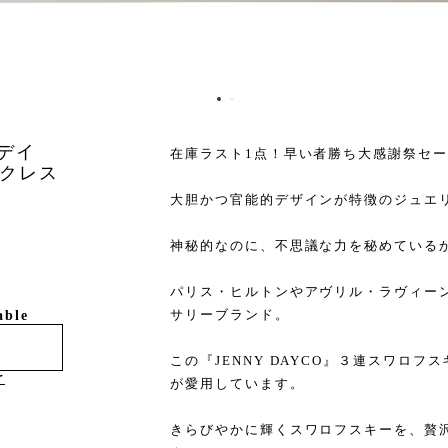
・デイ
在庫ラスト1点！早い者勝ち大感謝祭セ
クレス
大胆かつ官能的デザインが特徴のジュエ
神秘的なのに、不思議な力を秘めている
パリス・ヒルトンやアヴリル・ラヴィー
サリーブランド。
able
この『JENNY DAYCO』３連スワロ
け
が愛用しています。
きらびやかに輝くスワロフスキーを、贅