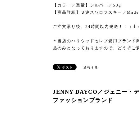
【カラー／重量】シルバー／50g
【商品詳細】３連スワロフスキー／Made i
ご注文承り後、24時間以内発送！！（土
＊当店のハリウッドセレブ愛用ブランド
品のみとなっておりますので、どうぞご
通報する
JENNY DAYCO／ジェニー
ファッションブランド