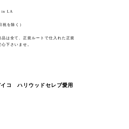
n LA
日祝を除く）
商品は全て、正規ルートで仕入れた正規
安心下さいませ。
・デイコ ハリウッドセレブ愛用