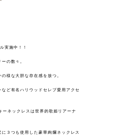
ール実施中！！
リーの数々。
かの様な大胆な存在感を放つ。
ンなど有名ハリウッドセレブ愛用アクセ
フスキーネックレスは世界的歌姫リアーナ
沢に３つも使用した豪華絢爛ネックレス