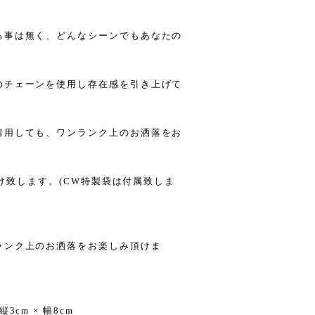
る事は無く、どんなシーンでもあなたの
。
のチェーンを使用し存在感を引き上げて
着用しても、ワンランク上のお洒落をお
付け致します。(CW特製袋は付属致しま
ランク上のお洒落をお楽しみ頂けま
cm × 幅8cm