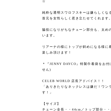
☆
純粋な透明スワロフスキーは嫌らしくな
首元を女性らしく惹き立たせてくれます
脇役になりがちなチェーン部分も、太め
います。
リアーナの様にトップが斜めになる様に
楽しみ頂けます！
＊『JENNY DAYCO』特製巾着袋をお
せん)
CELEB WORLD 店長アドバイス！！
「ありきたりなネックレスは嫌だ！ワン
す！」
【サイズ】
チェーン全長・・44cm／トップ部分・・縦3