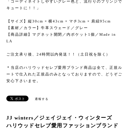
「コーディネイトしやすいグレー色と、流行りのフリンジで
キュートに！！」
【サイズ】縦30cm × 横43cm × マチ3cm × 肩紐95cm
【素材／カラー】牛革スウェード／グレー
【商品詳細】マグネット開閉／内ポケット1個／Made in
LA
ご注文承り後、24時間以内発送！！（土日祝を除く）
＊当店のハリウッドセレブ愛用ブランド商品は全て、正規ル
ートで仕入れた正規品のみとなっておりますので、どうぞご
安心下さいませ。
通報する
JJ winters／ジェイジェイ・ウィンターズ
ハリウッドセレブ愛用ファッションブランド