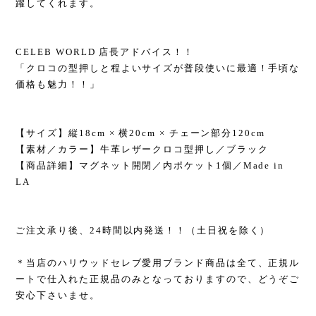
躍してくれます。
CELEB WORLD 店長アドバイス！！
「クロコの型押しと程よいサイズが普段使いに最適！手頃な
価格も魅力！！」
【サイズ】縦18cm × 横20cm × チェーン部分120cm
【素材／カラー】牛革レザークロコ型押し／ブラック
【商品詳細】マグネット開閉／内ポケット1個／Made in
LA
ご注文承り後、24時間以内発送！！（土日祝を除く）
＊当店のハリウッドセレブ愛用ブランド商品は全て、正規ル
ートで仕入れた正規品のみとなっておりますので、どうぞご
安心下さいませ。