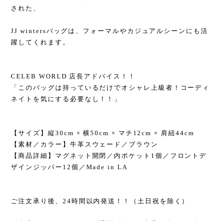
された、
JJ wintersバッグは、フォーマルやカジュアルシーンにも活
躍してくれます。
CELEB WORLD 店長アドバイス！！
「このバッグは持っているだけでオシャレ上級者！コーディ
ネイトを気にする必要なし！！」
【サイズ】縦30cm × 横50cm × マチ12cm × 肩紐44cm
【素材／カラー】牛革スウェード／ブラウン
【商品詳細】マグネット開閉／内ポケット1個／フロントデ
ザインジッパー12個／Made in LA
ご注文承り後、24時間以内発送！！（土日祝を除く）