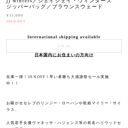
JJ winters／ジェイジェイ・ウィンターズ
ジッパーバッグ／ブラウンスウェード
¥35,000
SOLD OUT
International shipping available
Sold out
日本国内にお住まいの方向け
在庫一掃！30％OFF！早い者勝ち大感謝祭セール実施
中！！
お騒がせセレブのリンジー・ローハンや歌姫マイリー・サイ
ラス、
人気若手女優ヴァネッサ・ハジェンズ等の有名ハリウッドセ